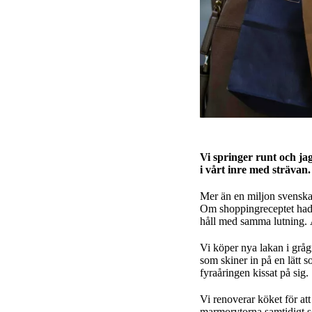
Vi springer runt och jag
i vårt inre med sträva
Mer än en miljon svenskar
Om shoppingreceptet hade
håll med samma
lutning
.
Vi köper nya lakan i gråg
som skiner in på en lätt
fyraåringen kissat på sig.
Vi renoverar köket för a
marmorytorna samtidigt s