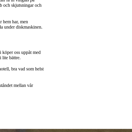
obb och skjutsningar och
där hem har, men
ada under diskmaskinen.
 Vi köper oss uppåt med
 lite bättre.
hotell, bra vad som helst
vståndet mellan vår