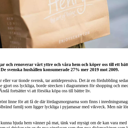
ar och renoverar vårt yttre och våra hem och köper oss till ett bättr
n. De svenska hushållen konsumerade 27% mer 2019 mot
2009
.
 eller var tionde svensk, tar antidepressiva. Det är en fördubbling seda
 gjort oss lyckliga, borde strecken i diagrammen för shopping och med
 Ändå fortsätter vi att försöka köpa oss till bättre liv.
rönt linne för att få de där lördagsmorgnarna som finns i inredningsmag
 solbränd familj som ligger lyckliga i pyjamasar med vikveck. Men när 
tt kunna bjuda hem vänner på mat, tänk vad mysigt om de kan vara med
om vi dricker vin ur de nya vinglasen som den nya diskmaskinen som ka