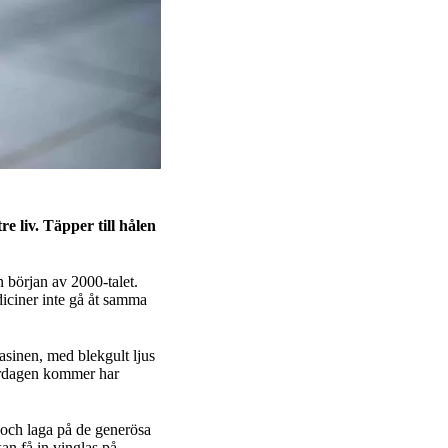
e liv. Täpper till hålen
n början av 2000-talet.
iciner inte gå åt samma
asinen, med blekgult ljus
lördagen kommer har
 och laga på de generösa
n få in vinglas på