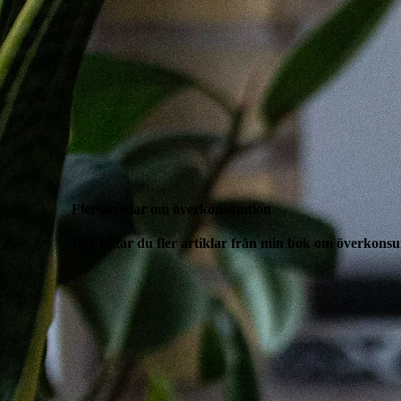
Fler artiklar om överkonsumtion
Här hittar du fler artiklar från min bok om överkon